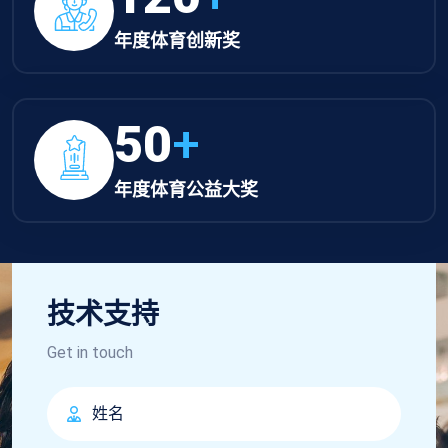
年度体育创新奖
50
+
年度体育公益大奖
技术支持
Get in touch