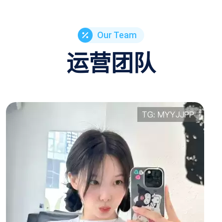
Our Team
运营团队