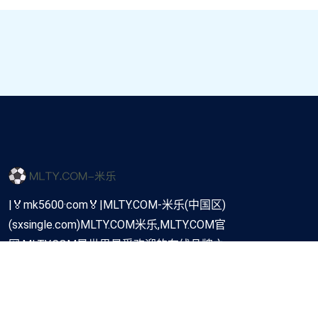
|🏅mk5600·com🏅|MLTY.COM-米乐(中国区)
(sxsingle.com)MLTY.COM米乐,MLTY.COM官