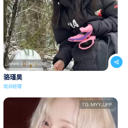
骆瑾昊
培训经理