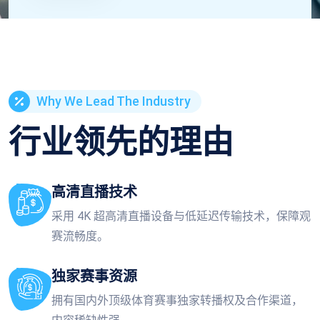
Why We Lead The Industry
行业领先的理由
高清直播技术
采用 4K 超高清直播设备与低延迟传输技术，保障观
赛流畅度。
独家赛事资源
拥有国内外顶级体育赛事独家转播权及合作渠道，