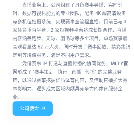
直播业务上，公司组建了具备赛事导播、实时剪
辑、数据可视化能力的专业团队，配备 4K 超高清设备
与多机位拍摄系统，实现赛事全流程直播。目前已与 3
家体育垂直平台、2 家短视频平台达成长期合作，直播
内容涵盖跑步、足球、羽毛球等多个项目，单场赛事最
高观看量达 62 万人次，同时开发了赛事回放、精彩集锦
定制等增值服务，满足不同用户需求。
凭借赛事 IP 打造与直播传播的协同优势，
MLTY官
网
形成了 “赛事策划 - 执行 - 直播 - 传播” 的完整业务
链，既通过赛事挖掘优质体育内容，又借助直播扩大赛
事影响力，逐步成为区域内颇具竞争力的体育服务企
业。
公司使命