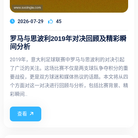
2026-07-29
45
罗马与思波利2019年对决回顾及精彩瞬
间分析
2019年，意大利足球联赛中罗马与思波利的对决引起
了广泛的关注。这场比赛不仅是两支球队争夺积分的重
要战役，更是双方球迷和媒体热议的话题。本文将从四
个方面对这一对决进行回顾与分析，包括比赛背景、精
彩瞬间...
查看