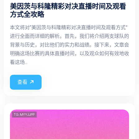
美因茨与科隆精彩对决直播时间及观看
方式全攻略
本文将对“美因茨与科隆精彩对决直播时间及观看方式”
进行全面而详细的解析。首先，我们将介绍两支球队的
背景与历史，对比他们的实力和战绩。接下来，文章会
明确这场比赛的具体直播时间，以及观众如何有效地收
看这场...
查看