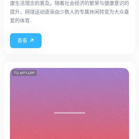
康生活理念的普及。随着社会经济的繁荣与健康意识的
提升，网球运动逐渐由少数人的专属休闲转变为大众喜
爱的体育...
查看