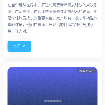
在当今足球世界中，罗达与阿贾青年两支球队的对决引
发了广泛关注。这场比赛不仅是技术与战术的较量，更
是年轻球员成长的重要舞台。双方均有一批才华横溢的
年轻球员，他们在赛场上展现出的拼搏精神和竞技水
平，让人对...
查看